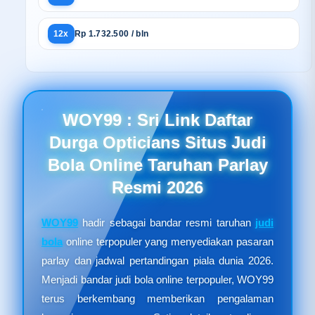
12x
Rp 1.732.500 / bln
WOY99 : Sri Link Daftar
Durga Opticians Situs Judi
Bola Online Taruhan Parlay
Resmi 2026
WOY99
hadir sebagai bandar resmi taruhan
judi
bola
online terpopuler yang menyediakan pasaran
parlay dan jadwal pertandingan piala dunia 2026.
Menjadi bandar judi bola online terpopuler, WOY99
terus berkembang memberikan pengalaman