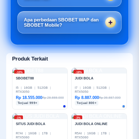
melalui sistem dan peluang (odds) yang
dengan pasaran Odds terbesar di Indonesia.
Proses daftar akun resmi SBOBET di situs
disediakan di dalam platformnya.
kami dirancang simpel dan tidak memakan
Apa perbedaan SBOBET WAP dan
waktu lama. Cukup tekan tombol DAFTAR di
SBOBET Mobile?
situs kami, lalu lengkapi formulir dengan
SBOBET WAP adalah versi berbasis browser
informasi yang benar. Setelah data lengkap
yang lebih ringan dan dirancang untuk akses
dikirim, tim profesional kami akan
cepat di ponsel dengan penggunaan data
memverifikasi dan mengaktifkan akun Anda,
yang minim. Sedangkan SBOBET Mobile
Produk Terkait
sehingga Anda bisa segera melakukan
adalah versi yang dioptimalkan untuk
deposit awal dan mulai taruhan di tim favorit
smartphone dengan tampilan antarmuka yang
-10%
-18%
Anda.
SBOBET88
JUDI BOLA
lebih modern, responsif, dan fitur navigasi
yang lebih nyaman digunakan lewat
I5
|
16GB
|
512GB
|
I7
|
16GB
|
512GB
|
RTX3050
RTX5050
smartphone.
Rp 18.555.000
Rp 8.887.000
Rp 28.888.000
Rp 36.887.000
Terjual 999+
Terjual 800+
-1%
-3%
SITUS JUDI BOLA
JUDI BOLA ONLINE
R7AI
|
16GB
|
1TB
|
R5AI
|
16GB
|
1TB
|
RTX5060
RTX5060