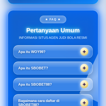
★ FAQ ★
Pertanyaan Umum
INFORMASI SITUS AGEN JUDI BOLA RESMI
Apa itu WOY99?
WOY99 merupakan situs resmi agen judi bola
terbaik dari provider ternama SBOBET &
Apa itu SBOBET?
SBOBET88 yang menyediakan taruhan resmi
MIX PARLAY terpopuler dikalangan pecinta
SBOBET dikenal sebagai salah satu platform
sepak bola tanah air saat ini.
taruhan olahraga online yang cukup besar
Apa itu SBOBET88?
dan populer secara global. Layanan ini
menyediakan berbagai pilihan pasar taruhan
SBOBET88 adalah bandar situs judi bola
untuk banyak jenis olahraga, termasuk sepak
online terpercaya yang disediakan oleh agen
Bagaimana cara daftar di
bola, serta menawarkan permainan kasino
SBOBET membagikan permainan resmi
SBOBET88?