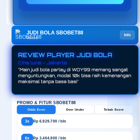
JUDI BOLA SBOBET88
Info
Verified
REVIEW PLAYER JUDI BOLA
Cina luna - Jakarta
"Main judi bola parlay di WOY99 memang sangat
menguntungkan, modal 10k bisa raih kemenangan
maksimal tanpa basa basi"
PROMO & FITUR SBOBET88
Odds Even
Over Under
Tebak Score
3x
Rp 6.929.700 / bln
6x
Rp 3.464.900 / bln