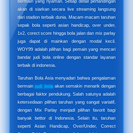
bermain yang nyaman. Setiap detail pertandingan
akan di siarkan secara live streaming langsung
dari stadion terbaik dunia. Macam-macam taruhan
sepak bola seperti asian handicap, over under,
1x2, corect score hingga bola jalan dan mix parlay
juga dapat di mainkan dengan modal kecil.
WOY99 adalah pilihan bagi pemain yang mencari
bandar judi bola online dengan standar layanan
terbaik di indonesia.
Taruhan Bola Asia menyadari bahwa pengalaman
bermain
judi bola
akan semakin menarik dengan
berbagai faktor pendukung. Salah satunya adalah
ketersediaan pilihan taruhan yang sangat variatif,
dengan Mix Parlay menjadi pilihan favorit bagi
banyak bettor di Indonesia. Selain itu, taruhan
seperti Asian Handicap, Over/Under, Correct