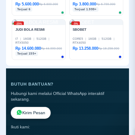
Rp 5.600.000
Rp 3.800.000
Rp 6.600.000
Rp 6.799.000
Terjual 6
Terjual 1.999+
-25%
-5%
JUDI BOLA RESMI
SBOBET
I7
|
16GB
|
512GB
|
CORE5
|
16GB
|
512GB
|
RTX5050
RTX4050
Rp 14.600.080
Rp 13.258.000
Rp 44.999.000
Rp 18.258.000
Terjual 155+
BUTUH BANTUAN?
Hubungi kami melalui Official WhatsApp interaktif
sekarang.
Kirim Pesan
Ikuti kami: