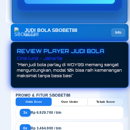
JUDI BOLA SBOBET88
Info
Verified
REVIEW PLAYER JUDI BOLA
Cina luna - Jakarta
"Main judi bola parlay di WOY99 memang sangat
menguntungkan, modal 10k bisa raih kemenangan
maksimal tanpa basa basi"
PROMO & FITUR SBOBET88
Odds Even
Over Under
Tebak Score
3x
Rp 6.929.700 / bln
6x
Rp 3.464.900 / bln