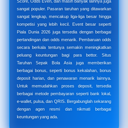
Score, Odds Even, dan masih banyak lainnya juga
sangat populer. Pasaran taruhan yang ditawarkan
sangat lengkap, mencakup liga-liga besar hingga
kompetisi yang lebih kecil. Event besar seperti
Piala Dunia 2026 juga tersedia dengan berbagai
pertandingan dan odds menarik. Pembaruan odds
secara berkala tentunya semakin meningkatkan
peluang keuntungan bagi para bettor. Situs
Taruhan Sepak Bola Asia juga memberikan
berbagai bonus, seperti bonus kekalahan, bonus
deposit harian, dan penawaran menarik lainnya.
Untuk memudahkan proses deposit, tersedia
berbagai metode pembayaran seperti bank lokal,
e-wallet, pulsa, dan QRIS. Bergabunglah sekarang
dengan agen resmi dan nikmati berbagai
keuntungan yang ada.