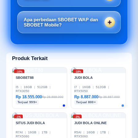
melalui sistem dan peluang (odds) yang
dengan pasaran Odds terbesar di Indonesia.
Proses daftar akun resmi SBOBET di situs
disediakan di dalam platformnya.
kami dirancang simpel dan tidak memakan
Apa perbedaan SBOBET WAP dan
waktu lama. Cukup tekan tombol DAFTAR di
SBOBET Mobile?
situs kami, lalu lengkapi formulir dengan
SBOBET WAP adalah versi berbasis browser
informasi yang benar. Setelah data lengkap
yang lebih ringan dan dirancang untuk akses
dikirim, tim profesional kami akan
cepat di ponsel dengan penggunaan data
memverifikasi dan mengaktifkan akun Anda,
yang minim. Sedangkan SBOBET Mobile
Produk Terkait
sehingga Anda bisa segera melakukan
adalah versi yang dioptimalkan untuk
deposit awal dan mulai taruhan di tim favorit
smartphone dengan tampilan antarmuka yang
-10%
-18%
Anda.
SBOBET88
JUDI BOLA
lebih modern, responsif, dan fitur navigasi
yang lebih nyaman digunakan lewat
I5
|
16GB
|
512GB
|
I7
|
16GB
|
512GB
|
RTX3050
RTX5050
smartphone.
Rp 18.555.000
Rp 8.887.000
Rp 28.888.000
Rp 36.887.000
Terjual 999+
Terjual 800+
-1%
-3%
SITUS JUDI BOLA
JUDI BOLA ONLINE
R7AI
|
16GB
|
1TB
|
R5AI
|
16GB
|
1TB
|
RTX5060
RTX5060