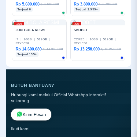
Rp 5.600.000
Rp 3.800.000
Rp 6.600.000
Rp 6.799.000
Terjual 6
Terjual 1.999+
-25%
-5%
JUDI BOLA RESMI
SBOBET
I7
|
16GB
|
512GB
|
CORE5
|
16GB
|
512GB
|
RTX5050
RTX4050
Rp 14.600.080
Rp 13.258.000
Rp 44.999.000
Rp 18.258.000
Terjual 155+
BUTUH BANTUAN?
Hubungi kami melalui Official WhatsApp interaktif
sekarang.
Kirim Pesan
Ikuti kami: