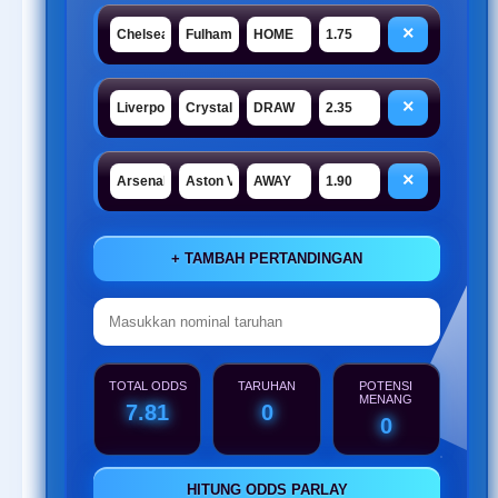
×
×
×
+ TAMBAH PERTANDINGAN
TOTAL ODDS
TARUHAN
POTENSI
MENANG
7.81
0
0
HITUNG ODDS PARLAY